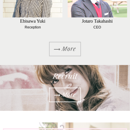
Ebisawa Yuki
Jotaro Takahashi
Reception
CEO
More
Recruit
More