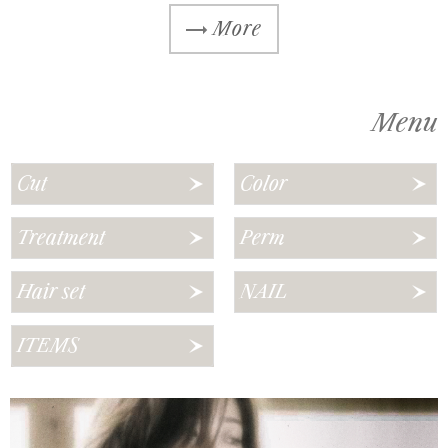
More
Menu
Cut
Color
Treatment
Perm
Hair set
NAIL
ITEMS