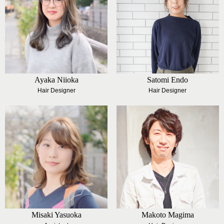
Ayaka Niioka
Satomi Endo
Hair Designer
Hair Designer
Misaki Yasuoka
Makoto Magima