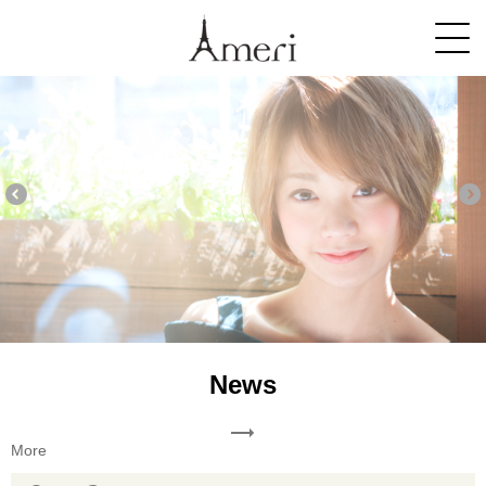
home
menu
salon info
staff
product
blog
news
style gallery
recruit
quality
044-712-3214
WEBからのご予約
News
More